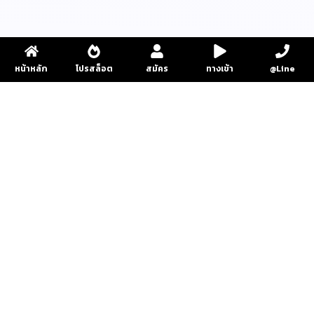
หน้าหลัก
โปรสล็อต
สมัคร
ทางเข้า
@Line