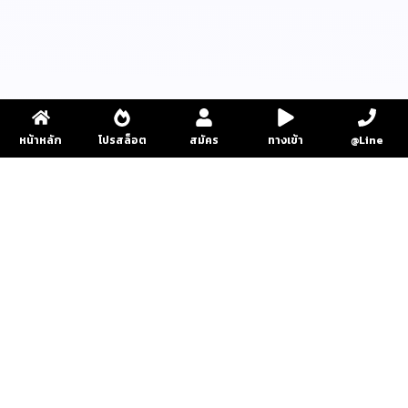
หน้าหลัก
โปรสล็อต
สมัคร
ทางเข้า
@Line