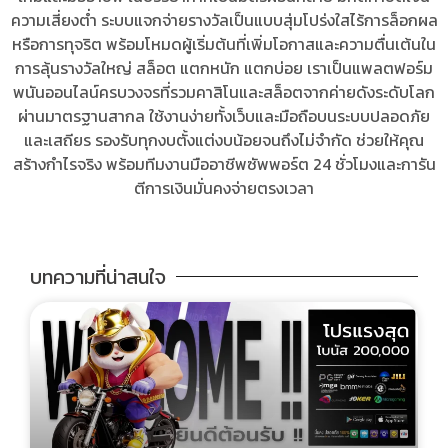
ความเสี่ยงต่ำ ระบบแจกจ่ายรางวัลเป็นแบบสุ่มโปร่งใสไร้การล็อกผล
หรือการทุจริต พร้อมโหมดผู้เริ่มต้นที่เพิ่มโอกาสและความตื่นเต้นใน
การลุ้นรางวัลใหญ่ สล็อต แตกหนัก แตกบ่อย เราเป็นแพลตฟอร์ม
พนันออนไลน์ครบวงจรที่รวมคาสิโนและสล็อตจากค่ายดังระดับโลก
ผ่านมาตรฐานสากล ใช้งานง่ายทั้งเว็บและมือถือบนระบบปลอดภัย
และเสถียร รองรับทุกงบตั้งแต่งบน้อยจนถึงไม่จำกัด ช่วยให้คุณ
สร้างกำไรจริง พร้อมทีมงานมืออาชีพซัพพอร์ต 24 ชั่วโมงและการัน
ตีการเงินมั่นคงจ่ายตรงเวลา
บทความที่น่าสนใจ