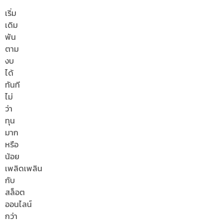
เริ่ม
เดิม
พัน
ตาม
งบ
ได้
ทันที
ไม่
ว่า
ทุน
มาก
หรือ
น้อย
เพลิดเพลิน
กับ
สล็อต
ออนไลน์
กว่า