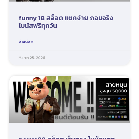
funny 18 สล็อต แตกง่าย ถอนจริง
โบนัสฟรีทุกวัน
อ่านต่อ »
March 25, 2026