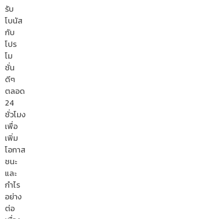
รับ
โบนัส
กับ
โปร
โม
ชั่น
ดีๆ
ตลอด
24
ชั่วโมง
เพื่อ
เพิ่ม
โอกาส
ชนะ
และ
กำไร
อย่าง
ต่อ