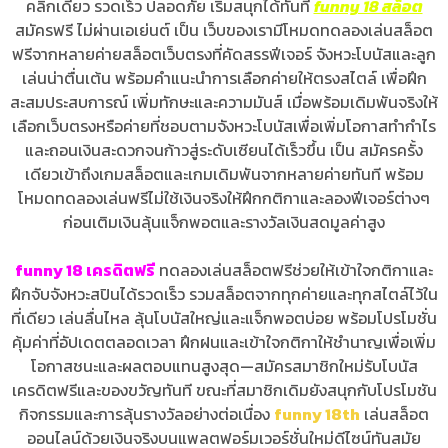
คลิกเดียว รวดเร็ว ปลอดภัย เริ่มสนุกได้ทันที
funny 18 สล็อต
สมัครฟรี ไม่ผ่านเอเย่นต์ เป็น เว็บของเรามีโหมดทดลองเล่นสล็อต
ฟรีจากหลายค่ายสล็อตเว็บตรงที่คัดสรรฟีเจอร์ จังหวะโบนัสและลูก
เล่นน่าตื่นเต้น พร้อมคำแนะนำการเลือกค่ายให้ตรงสไตล์ เพื่อฝึก
สะสมประสบการณ์ เพิ่มทักษะและความมันส์ เมื่อพร้อมเดิมพันจริงให้
เลือกเว็บตรงหรือค่ายที่ชอบตามจังหวะโบนัสเพื่อเพิ่มโอกาสทำกำไร
และถอนเงินสะดวกจนก้าวสู่ระดับเซียนได้เร็วขึ้น เป็น สมัครครั้ง
เดียวเข้าถึงเกมสล็อตและเกมเดิมพันจากหลายค่ายทันที พร้อม
โหมดทดลองเล่นฟรีไม่ใช้เงินจริงให้ฝึกกติกาและลองฟีเจอร์ต่างๆ
ก่อนเติมเงินลุ้นแจ็กพอตและรางวัลเงินสดมูลค่าสูง
funny 18 เครดิตฟรี
ทดลองเล่นสล็อตฟรีช่วยให้เข้าใจกติกาและ
ฝึกจับจังหวะสปินได้รวดเร็ว รวมสล็อตจากทุกค่ายและทุกสไตล์ไว้ใน
ที่เดียว เล่นลื่นไหล ลุ้นโบนัสใหญ่และแจ็กพอตบ่อย พร้อมโปรโมชั่น
คุ้มค่าที่อัปเดตตลอดเวลา ฝึกฝนและเข้าใจกติกาให้ชำนาญเพื่อเพิ่ม
โอกาสชนะและผลตอบแทนสูงสุด—สมัครสมาชิกใหม่รับโบนัส
เครดิตฟรีและของขวัญทันที ขณะที่สมาชิกเดิมยังสนุกกับโปรโมชัน
กิจกรรมและการลุ้นรางวัลอย่างต่อเนื่อง
funny 18th
เล่นสล็อต
ออนไลน์ด้วยเงินจริงบนแพลตฟอร์มเวอร์ชั่นใหม่ดีไซน์ทันสมัย