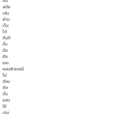
ทัน
สมัย
เล่น
ผ่าน
เว็บ
ได้
ทันที
ทั้ง
มือ
ถือ
และ
คอมพิวเตอร์
ไม่
ต้อง
ติด
ตั้ง
แอป
ใช้
งาน