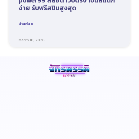
power99 สล็อต เว็บตรง โบนัสแตก
ง่าย รับฟรีสปินสูงสุด
อ่านต่อ »
March 18, 2026