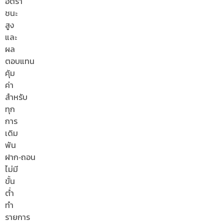
อัตรา
ชนะ
สูง
และ
ผล
ตอบแทน
คุ้ม
ค่า
สำหรับ
ทุก
การ
เดิม
พัน
ฝาก‑ถอน
ไม่มี
ขั้น
ต่ำ
ทำ
รายการ